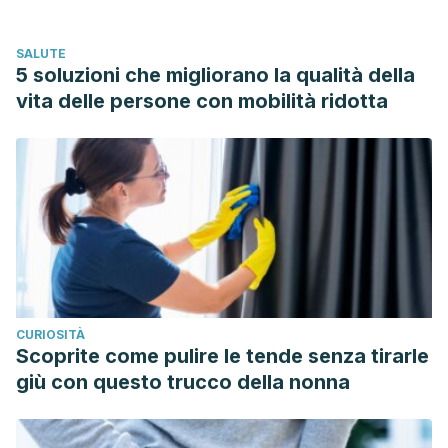
Benefits of Pineapple. International Journal of Nutrition and
Food Sciences.
https://doi.org/10.11648/j.ijnfs.20150401.22
SALUTE
Srinivasan, K. (2017). Ginger rhizomes (Zingiber officinale):
5 soluzioni che migliorano la qualità della
A spice with multiple health beneficial potentials.
vita delle persone con mobilità ridotta
PharmaNutrition.
https://doi.org/10.1016/j.phanu.2017.01.001
Muss, C., Mosgoeller, W., & Endler, T. (2013). Papaya
preparation (Caricol??) in digestive disorders. Neuro
Endocrinology Letters.
Kim, H., Moon, J. Y., Kim, H., Lee, D. S., Cho, M., Choi, H. K.,
… Cho, S. K. (2010). Antioxidant and antiproliferative
activities of mango (Mangifera indica L.) flesh and peel.
Food Chemistry.
CURIOSITÀ
https://doi.org/10.1016/j.foodchem.2009.12.060
Scoprite come pulire le tende senza tirarle
giù con questo trucco della nonna