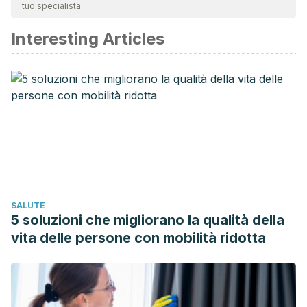
tuo specialista.
affidabile e di precisione accademica o scientifica.
Interesting Articles
Hazleden, R. (2003). Love Yourself. Journal of Sociology.
https://doi.org/10.1177/0004869003394006
Davis, D. E., Hook, J. N., Van Tongeren, D. R., DeBlaere, C.,
Rice, K. G., & Worthington, E. L. (2015). Making a decision to
forgive. Journal of Counseling Psychology.
https://doi.org/10.1037/cou0000054
SALUTE
5 soluzioni che migliorano la qualità della
vita delle persone con mobilità ridotta