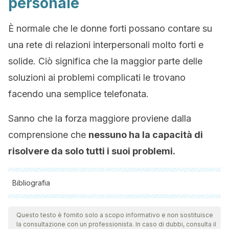
personale
È normale che le donne forti possano contare su
una rete di relazioni interpersonali molto forti e
solide. Ciò significa che la maggior parte delle
soluzioni ai problemi complicati le trovano
facendo una semplice telefonata.
Sanno che la forza maggiore proviene dalla
comprensione che
nessuno ha la capacità di
risolvere da solo tutti i suoi problemi.
Bibliografia
Tutte le fonti citate sono state esaminate a fondo dal nostro
team per garantirne la qualità, l'affidabilità, l'attualità e la
Questo testo è fornito solo a scopo informativo e non sostituisce
la consultazione con un professionista. In caso di dubbi, consulta il
validità. La bibliografia di questo articolo è stata considerata