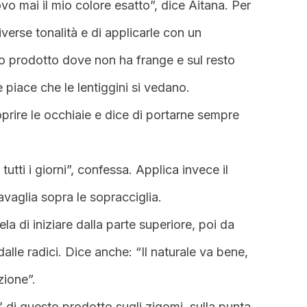
ovo mai il mio colore esatto”, dice Aitana. Per
verse tonalità e di applicarle con un
co prodotto dove non ha frange e sul resto
 piace che le lentiggini si vedano.
oprire le occhiaie e dice di portarne sempre
tutti i giorni”, confessa. Applica invece il
avaglia sopra le sopracciglia.
ela di iniziare dalla parte superiore, poi da
 dalle radici. Dice anche: “Il naturale va bene,
zione”.
o’ di questo prodotto sugli zigomi, sulla punta