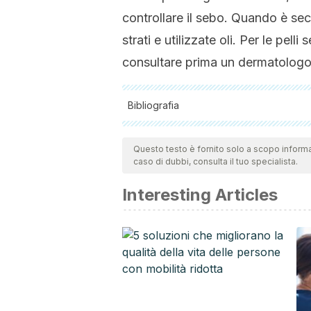
controllare il sebo. Quando è sec
strati e utilizzate oli. Per le pell
consultare prima un dermatologo
Bibliografia
Tutte le fonti citate sono state esaminate
l'affidabilità, l'attualità e la validità. La 
Questo testo è fornito solo a scopo informa
caso di dubbi, consulta il tuo specialista.
precisione accademica o scientifica.
Vogue España. [Aitana]. (2025, mayo 28). 
Interesting Articles
YouTube.
https://youtu.be/VWW1WTAZs