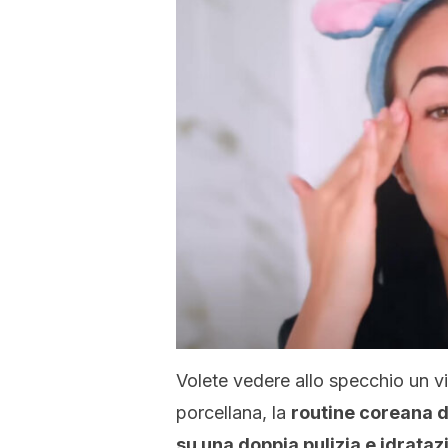
Volete vedere allo specchio un vi
porcellana, la
routine coreana d
su una doppia pulizia e idratazi