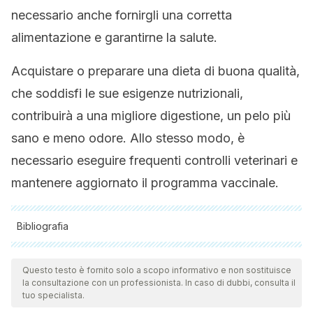
necessario anche fornirgli una corretta
alimentazione e garantirne la salute.
Acquistare o preparare una dieta di buona qualità,
che soddisfi le sue esigenze nutrizionali,
contribuirà a una migliore digestione, un pelo più
sano e meno odore. Allo stesso modo, è
necessario eseguire frequenti controlli veterinari e
mantenere aggiornato il programma vaccinale.
Bibliografia
Tutte le fonti citate sono state esaminate a fondo dal nostro
team per garantirne la qualità, l'affidabilità, l'attualità e la
Questo testo è fornito solo a scopo informativo e non sostituisce
la consultazione con un professionista. In caso di dubbi, consulta il
validità. La bibliografia di questo articolo è stata considerata
tuo specialista.
affidabile e di precisione accademica o scientifica.