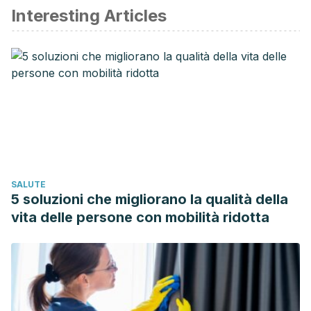
Interesting Articles
2019 AAHA dental care guidelines for dogs and cats
released
. (s/f). Avma.org. Recuperado el 21 de octubre de
2021, de https://www.avma.org/javma-news/2019-05-
01/2019-aaha-dental-care-guidelines-dogs-and-cats-
released
Sociedad Española de Inmunología Clínica, Alergología y
Asma Pediátrica. Aeroalérgenos: pólenes, ácaros, hongos,
animales y otros. Medidas de evitación. [Internet]. 2019.
Available
SALUTE
from: https://www.aeped.es/sites/default/files/documentos/0
5 soluzioni che migliorano la qualità della
U.S. pet ownership statistics [Internet]. Avma.org. [cited
vita delle persone con mobilità ridotta
2021 Feb 28]. Available
from: https://www.avma.org/resources-tools/reports-
statistics/us-pet-ownership-statistics