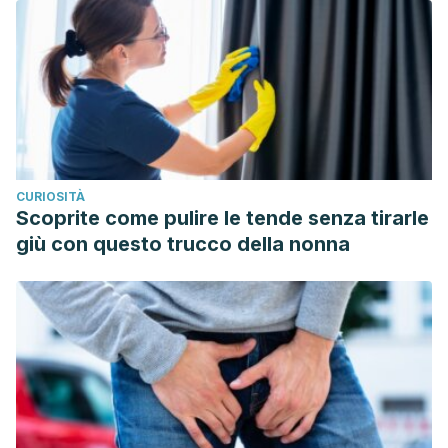
converging PET findings in depression and normal
sadness.
American Journal of Psychiatry
,
156
(5), 675-682.
Beck, A. T. (1973). The diagnosis and management of
depression.
CURIOSITÀ
Scoprite come pulire le tende senza tirarle
giù con questo trucco della nonna