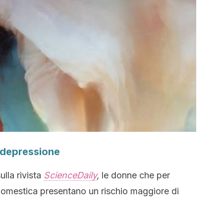
a depressione
lla rivista
ScienceDaily
,
le donne che per
domestica presentano un rischio maggiore di