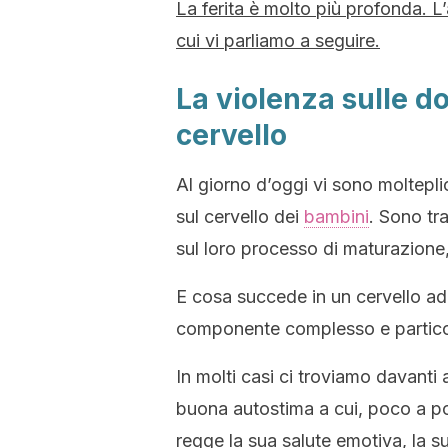
La ferita è molto più profonda. 
cui vi parliamo a seguire.
La violenza sulle do
cervello
Al giorno d’oggi vi sono moltepli
sul cervello dei
bambini
. Sono tra
sul loro processo di maturazione, 
E cosa succede in un cervello ad
componente complesso e particol
In molti casi ci troviamo davanti 
buona autostima a cui, poco a poc
regge la sua salute emotiva, la s