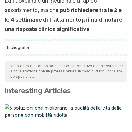
La fluoxetina è un medicinale a rapido
assorbimento, ma che
può richiedere tra le 2 e
le 4 settimane di trattamento prima di notare
una risposta clinica significativa
.
Bibliografia
Tutte le fonti citate sono state esaminate a fondo dal nostro
team per garantirne la qualità, l'affidabilità, l'attualità e la
Questo testo è fornito solo a scopo informativo e non sostituisce
la consultazione con un professionista. In caso di dubbi, consulta il
validità. La bibliografia di questo articolo è stata considerata
tuo specialista.
affidabile e di precisione accademica o scientifica.
Interesting Articles
Mitchell, J. E., Steffen, K., Ertelt, T., & Marino, J. (2012).
Bulimia Nervosa. In
Encyclopedia of Human Behavior:
Second Edition
. https://doi.org/10.1016/B978-0-12-375000-
6.00076-8
Tiraboschi, P., & Spagnoli, A. (1989). Fluoxetina.
Medicina –
Rivista Della Enciclopedia Medica Italiana
.