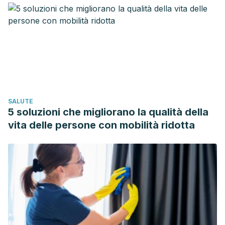
AM. EFECTO REBOTE DE LOS PROGRAMAS DE
INTERVENCIÓN PARA REDUCIR EL SOBREPESO Y LA
OBESIDAD DE NIÑOS Y ADOLESCENTES; REVISIÓN
SISTEMÁTICA [REBOUND EFFECT OF INTERVENTION
PROGRAMS TO REDUCE OVERWEIGHT AND OBESITY IN
CHILDREN AND ADOLESCENTS; SYSTEMATIC REVIEW].
Nutr Hosp. 2015 Dec 1;32(6):2508-17. Spanish. doi:
SALUTE
10.3305/nh.2015.32.6.10071. PMID: 26667697.
5 soluzioni che migliorano la qualità della
Dickson, J.M.; Moberly, N.J.; Preece, D.; Dodd, A.; Huntley,
vita delle persone con mobilità ridotta
C.D. Self-Regulatory Goal Motivational Processes in
Sustained New Year Resolution Pursuit and Mental
Wellbeing. Int. J. Environ. Res. Public Health 2021, 18, 3084.
https://doi.org/10.3390/ijerph18063084
It’s January 7: Are You Sticking to Your New Year’s
Resolution?. (January 7, 2013). Wharton School of the
University of Pennsylvania. Available in