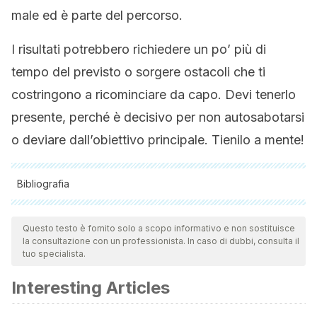
male ed è parte del percorso.
I risultati potrebbero richiedere un po’ più di
tempo del previsto o sorgere ostacoli che ti
costringono a ricominciare da capo. Devi tenerlo
presente, perché è decisivo per non autosabotarsi
o deviare dall’obiettivo principale. Tienilo a mente!
Bibliografia
Tutte le fonti citate sono state esaminate a fondo dal nostro
team per garantirne la qualità, l'affidabilità, l'attualità e la
Questo testo è fornito solo a scopo informativo e non sostituisce
la consultazione con un professionista. In caso di dubbi, consulta il
validità. La bibliografia di questo articolo è stata considerata
tuo specialista.
affidabile e di precisione accademica o scientifica.
Interesting Articles
Aguilar Cordero MJ, Ortegón Piñero A, Baena García L,
Noack Segovia JP, Levet Hernández MC, Sánchez López