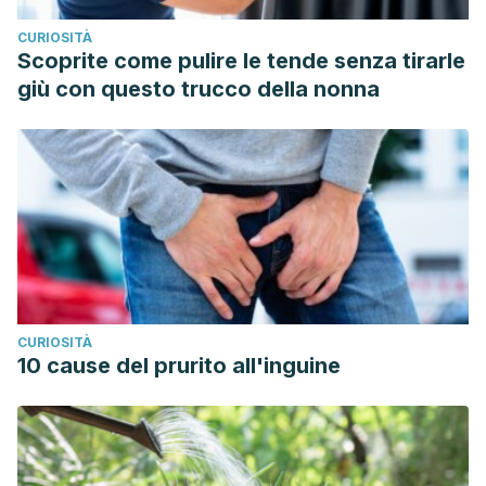
https://knowledge.wharton.upenn.edu/article/its-january-7-
CURIOSITÀ
are-you-sticking-to-your-new-years-
Scoprite come pulire le tende senza tirarle
resolution/#:~:text=Author&text=Nearly%20half%20of%20
giù con questo trucco della nonna
Rössner SM, Hansen JV, Rössner S. New Year’s resolutions
to lose weight–dreams and reality. Obes Facts. 2011;4(1):3-
5. doi: 10.1159/000324861. Epub 2011 Feb 18. PMID:
21372604; PMCID: PMC6444530.
CURIOSITÀ
10 cause del prurito all'inguine