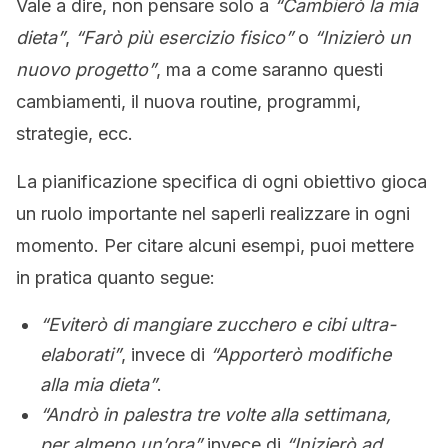
Vale a dire, non pensare solo a
“Cambierò la mia
dieta”
,
“Farò più esercizio fisico”
o
“Inizierò un
nuovo progetto”
, ma a come saranno questi
cambiamenti, il nuova routine, programmi,
strategie, ecc.
La pianificazione specifica di ogni obiettivo gioca
un ruolo importante nel saperli realizzare in ogni
momento. Per citare alcuni esempi, puoi mettere
in pratica quanto segue:
“Eviterò di mangiare zucchero e cibi ultra-
elaborati”
, invece di
“Apporterò modifiche
alla mia dieta”
.
“Andrò in palestra tre volte alla settimana,
per almeno un’ora”
invece di
“Inizierò ad