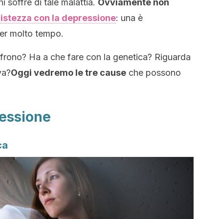
i soffre di tale malattia.
Ovviamente non
ristezza con la depressione
: una è
per molto tempo.
frono? Ha a che fare con la genetica? Riguarda
va?
Oggi vedremo le tre cause
che possono
.
ressione
ca