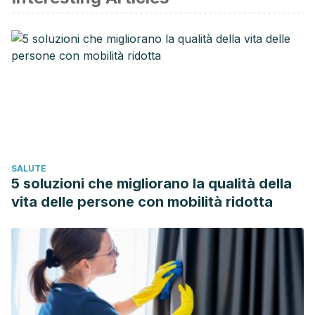
Ear and Hearing. Occupational Exposure to Noise:
Evaluation, Prevention and Control.
Browning, G. (2008). Ear Wax. BMJ.
https://doi.org/10.1136/bmj.h3601
Burton, M. J., & Doree, C. (2018). Ear drops for the removal
of ear wax. Cochrane Database of Systematic Reviews.
https://doi.org/10.1002/14651858.CD004326.pub3
Poulton, S., Yau, S., Anderson, D., & Bennett, D. (2015). Ear
SALUTE
wax management. Australian Family Physician.
5 soluzioni che migliorano la qualità della
https://doi.org/10.1016/j.fuel.2016.04.103
vita delle persone con mobilità ridotta
Wright, T. (2015). Ear wax. BMJ (Online).
https://doi.org/10.1136/bmj.h3601
MedlinePlus. Tapón de cerumen.
https://medlineplus.gov/spanish/ency/article/000979.htm
BMJ Clin Evid. 2015; 2015: 0504. Published online 2015 Jul
27. Ear wax.