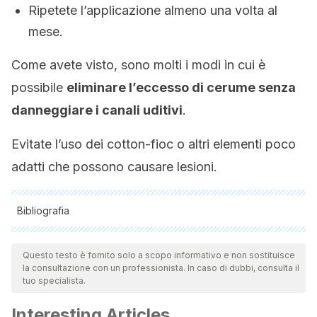
Ripetete l’applicazione almeno una volta al
mese.
Come avete visto, sono molti i modi in cui è
possibile
eliminare l’eccesso di cerume senza
danneggiare i canali uditivi
.
Evitate l’uso dei cotton-fioc o altri elementi poco
adatti che possono causare lesioni.
Bibliografia
Tutte le fonti citate sono state esaminate a fondo dal nostro
team per garantirne la qualità, l'affidabilità, l'attualità e la
Questo testo è fornito solo a scopo informativo e non sostituisce
la consultazione con un professionista. In caso di dubbi, consulta il
validità. La bibliografia di questo articolo è stata considerata
tuo specialista.
affidabile e di precisione accademica o scientifica.
Interesting Articles
Alberti, P. W. (2001). The Anatomy and Physiology of the