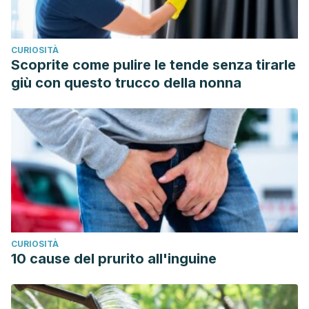
https://www.ncbi.nlm.nih.gov/pmc/articles/PMC4356173/
Gopal, J., Anthonydhason, V., Muthu, M., Gansukh, E., Jung,
CURIOSITÀ
S., Chul, S., & Iyyakkannu, S. (2019). Authenticating apple
Scoprite come pulire le tende senza tirarle
cider vinegar’s home remedy claims: antibacterial,
giù con questo trucco della nonna
antifungal, antiviral properties and cytotoxicity aspect.
Natural Product Research, 33(6), 906–910.
https://doi.org/10.1080/14786419.2017.1413567
Br J Gen Pract. 2004 Nov 1; 54(508): 862–867. The
effectiveness of topical preparations for the treatment of
earwax: a systematic review.
https://www.ncbi.nlm.nih.gov/pmc/articles/PMC1324923/
Ayu. 2015 Apr-Jun; 36(2): 203–207. Antimicrobial activity of
CURIOSITÀ
fresh garlic juice: An in vitro study. doi: 10.4103/0974-
10 cause del prurito all'inguine
8520.175548