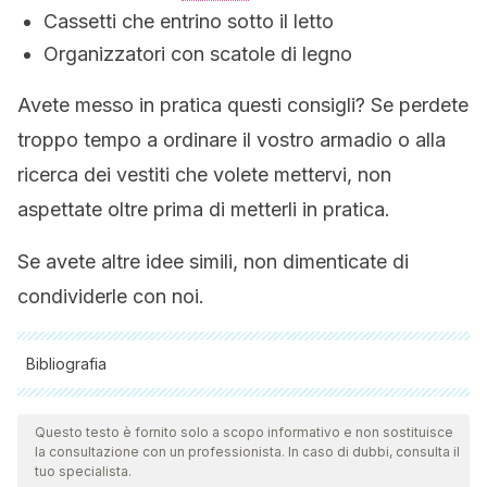
Cassetti che entrino sotto il letto
Organizzatori con scatole di legno
Avete messo in pratica questi consigli? Se perdete
troppo tempo a ordinare il vostro armadio o alla
ricerca dei vestiti che volete mettervi, non
aspettate oltre prima di metterli in pratica.
Se avete altre idee simili, non dimenticate di
condividerle con noi.
Bibliografia
Tutte le fonti citate sono state esaminate a fondo dal nostro
team per garantirne la qualità, l'affidabilità, l'attualità e la
Questo testo è fornito solo a scopo informativo e non sostituisce
la consultazione con un professionista. In caso di dubbi, consulta il
validità. La bibliografia di questo articolo è stata considerata
tuo specialista.