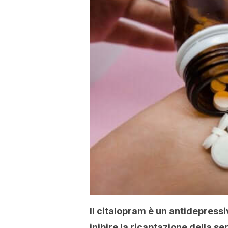
Il citalopram è un antidepressi
inibire la ricaptazione della s