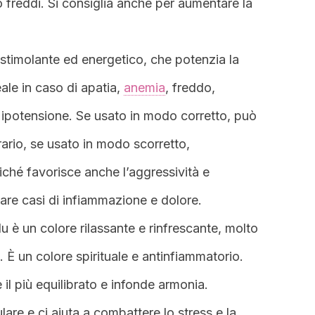
 freddi. Si consiglia anche per aumentare la
iù stimolante ed energetico, che potenzia la
ale in caso di apatia,
anemia
, freddo,
à o ipotensione. Se usato in modo corretto, può
rario, se usato in modo scorretto,
iché favorisce anche l’aggressività e
vare casi di infiammazione e dolore.
 blu è un colore rilassante e rinfrescante, molto
 È un colore spirituale e antinfiammatorio.
 è il più equilibrato e infonde armonia.
lare e ci aiuta a combattere lo stress e la