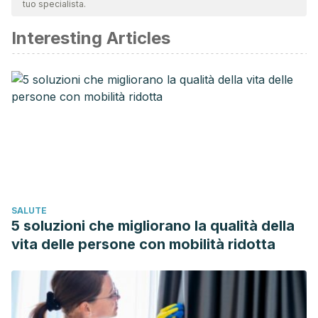
tuo specialista.
affidabile e di precisione accademica o scientifica.
Interesting Articles
Mashhadi NS, Ghiasvand R, Askari G, Hariri M, Darvishi L,
Mofid MR. Anti-oxidative and anti-inflammatory effects of
ginger in health and physical activity: Review of current
evidence. International Journal of Preventive Medicine.
2013.
Miraj S, Alesaeidi S. A systematic review study of
therapeutic effects of Matricaria recuitta chamomile
(chamomile). Electron physician. 2016;
Triantafillidis JK, Triantafyllidi A, Vagianos C, Papalois A.
SALUTE
Favorable results from the use of herbal and plant
5 soluzioni che migliorano la qualità della
products in inflammatory bowel disease: Evidence from
vita delle persone con mobilità ridotta
experimental animal studies. Annals of Gastroenterology.
2016.
Langmead L, Makins RJ, Rampton DS. Anti-inflammatory
effects of aloe vera gel in human colorectal mucosa in