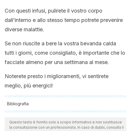
Con questi infusi, pulirete il vostro corpo
dall’interno e allo stesso tempo potrete prevenire
diverse malattie.
Se non riuscite a bere la vostra bevanda calda
tutti i giorni, come consigliato, è importante che lo
facciate almeno per una settimana al mese.
Noterete presto i miglioramenti, vi sentirete
meglio, più energici!
Bibliografia
Tutte le fonti citate sono state esaminate a fondo dal nostro
team per garantirne la qualità, l'affidabilità, l'attualità e la
Questo testo è fornito solo a scopo informativo e non sostituisce
la consultazione con un professionista. In caso di dubbi, consulta il
validità. La bibliografia di questo articolo è stata considerata