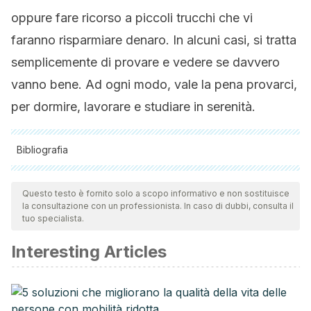
oppure fare ricorso a piccoli trucchi che vi
faranno risparmiare denaro. In alcuni casi, si tratta
semplicemente di provare e vedere se davvero
vanno bene. Ad ogni modo, vale la pena provarci,
per dormire, lavorare e studiare in serenità.
Bibliografia
Tutte le fonti citate sono state esaminate a fondo dal nostro
team per garantirne la qualità, l'affidabilità, l'attualità e la
Questo testo è fornito solo a scopo informativo e non sostituisce
la consultazione con un professionista. In caso di dubbi, consulta il
validità. La bibliografia di questo articolo è stata considerata
tuo specialista.
affidabile e di precisione accademica o scientifica.
Interesting Articles
GUÍA TÉCNICA PARA AISLAMIENTO ACÚSTICO Y DISEÑO Y
CONFIGURACIÓN DE SISTEMAS DE REFUERZO SONORO
PARA ESTABLECIMIENTOS. Convenio de Asociación No.
124 De 2015, Celebrado entre la Corporación Autónoma