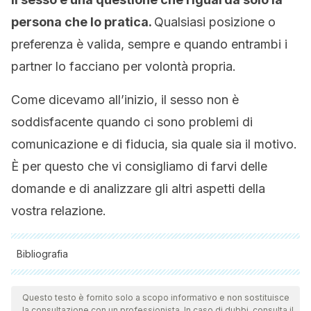
persona che lo pratica.
Qualsiasi posizione o
preferenza è valida, sempre e quando entrambi i
partner lo facciano per volontà propria.
Come dicevamo all’inizio, il sesso non è
soddisfacente quando ci sono problemi di
comunicazione e di fiducia, sia quale sia il motivo.
È per questo che vi consigliamo di farvi delle
domande e di analizzare gli altri aspetti della
vostra relazione.
Bibliografia
Tutte le fonti citate sono state esaminate a fondo dal nostro
team per garantirne la qualità, l'affidabilità, l'attualità e la
Questo testo è fornito solo a scopo informativo e non sostituisce
la consultazione con un professionista. In caso di dubbi, consulta il