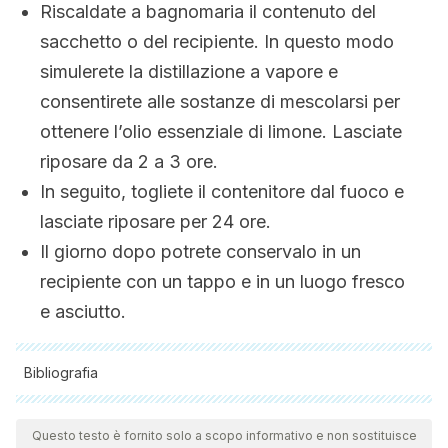
Riscaldate a bagnomaria il contenuto del
sacchetto o del recipiente. In questo modo
simulerete la distillazione a vapore e
consentirete alle sostanze di mescolarsi per
ottenere l’olio essenziale di limone. Lasciate
riposare da 2 a 3 ore.
In seguito, togliete il contenitore dal fuoco e
lasciate riposare per 24 ore.
Il giorno dopo potrete conservalo in un
recipiente con un tappo e in un luogo fresco
e asciutto.
Bibliografia
Tutte le fonti citate sono state esaminate a fondo dal nostro
team per garantirne la qualità, l'affidabilità, l'attualità e la
Questo testo è fornito solo a scopo informativo e non sostituisce