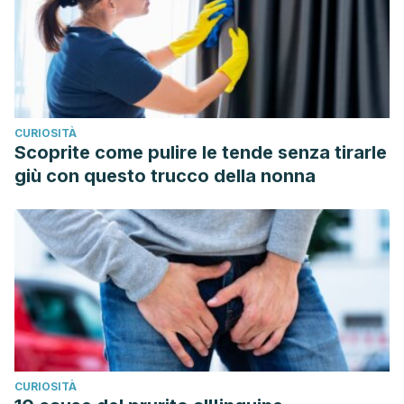
Aras B, Kalfazade N, Tuğcu V, Kemahli E, Ozbay B, Polat
H, Taşçi AI., “Can
lemon
juice be an alternative to
potassium citrate in the treatment of urinary calcium stones
in patients with hypocitraturia? A prospective randomized
study”,
Urol Res.
2008 Dec;36(6):313-7.
CURIOSITÀ
Scoprite come pulire le tende senza tirarle
giù con questo trucco della nonna
CURIOSITÀ