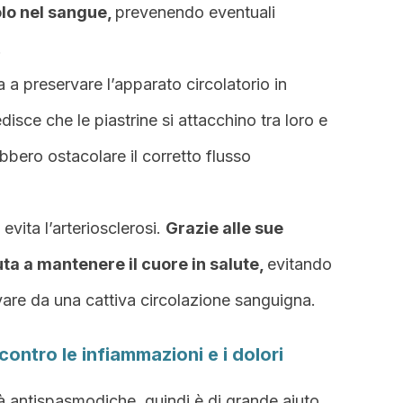
rolo nel sangue,
prevenendo eventuali
.
 a preservare l’apparato circolatorio in
disce che le piastrine si attacchino tra loro e
bbero ostacolare il corretto flusso
evita l’arteriosclerosi.
Grazie alle sue
iuta a mantenere il cuore in salute,
evitando
are da una cattiva circolazione sanguigna.
 contro le infiammazioni e i dolori
 antispasmodiche, quindi è di grande aiuto