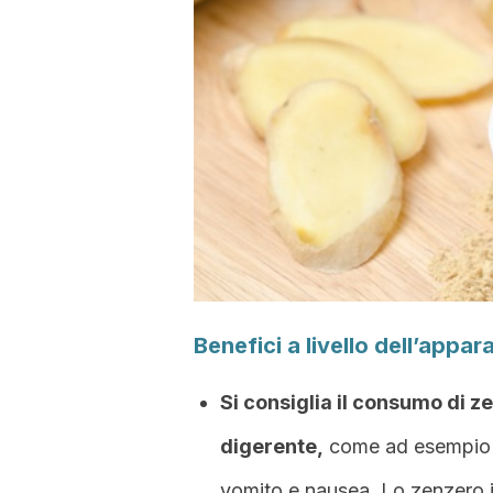
Benefici a livello dell’appa
Si consiglia il consumo di z
digerente,
come ad esempio fl
vomito e nausea. Lo zenzero i