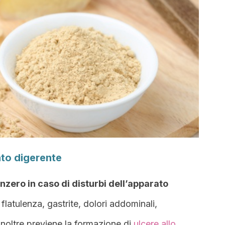
rato digerente
enzero in caso di disturbi dell’apparato
atulenza, gastrite, dolori addominali,
noltre previene la formazione di
ulcere allo