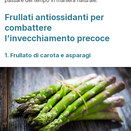
passare del tempo in maniera naturale.
Frullati antiossidanti per
combattere
l’invecchiamento precoce
1. Frullato di carota e asparagi