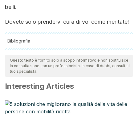
belli.
Dovete solo prendervi cura di voi come meritate!
Bibliografia
Tutte le fonti citate sono state esaminate a fondo dal nostro
team per garantirne la qualità, l'affidabilità, l'attualità e la
Questo testo è fornito solo a scopo informativo e non sostituisce
la consultazione con un professionista. In caso di dubbi, consulta il
validità. La bibliografia di questo articolo è stata considerata
tuo specialista.
affidabile e di precisione accademica o scientifica.
Interesting Articles
Matilde Murga [Internet]. 2011.
Envejecimiento prematuro.
El
daño en el ADN durante la gestación acelera el
envejecimiento futuro.
[Consultado el 15/12/2018].
Disponible
en:
https://www.investigacionyciencia.es/revistas/investigacio
y-ciencia/floracin-526/envejecimiento-prematuro-8874
Amparo Tolosa. 2015.
Mecanismos epigenéticos: las nuevas