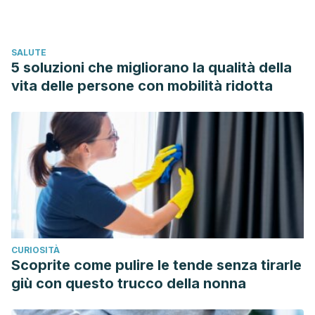
claves moleculares del envejecimiento.
[Consultado el
15/12/2018]. Disponible
SALUTE
en:
https://revistageneticamedica.com/2015/05/14/envejecimi
5 soluzioni che migliorano la qualità della
prematuro-epigenetica/
vita delle persone con mobilità ridotta
Ruiz Martínez Mª Adolfina, Morales Hernández Mª
Encarnación. Aproximación al tratamiento del
envejecimiento cutáneo. Ars Pharm [Internet]. 2015 Dic
[citado 2018 Dic 15] ; 56( 4 ): 183-191. Disponible en:
http://scielo.isciii.es/scielo.php?
script=sci_arttext&#038
;pid=S2340-
98942015000400001&lng=es.
http://dx.doi.org/10.4321/S2340-98942015000400001
CURIOSITÀ
Scoprite come pulire le tende senza tirarle
giù con questo trucco della nonna