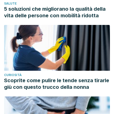
SALUTE
Journal of Biology and Medicine, 69(1), 51–60.
5 soluzioni che migliorano la qualità della
Selviana, B. Y. (2015). Effect of coffee and stress with the
vita delle persone con mobilità ridotta
incidence of gastritis. Majority. https://doi.org/J
MAJORITY|Volume 4 Nomor2|Januari 2015|
CURIOSITÀ
Scoprite come pulire le tende senza tirarle
giù con questo trucco della nonna