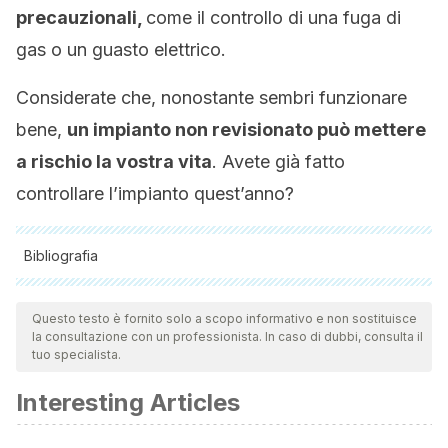
precauzionali,
come il controllo di una fuga di
gas o un guasto elettrico.
Considerate che, nonostante sembri funzionare
bene,
un impianto non revisionato può mettere
a rischio la vostra vita
. Avete già fatto
controllare l’impianto quest’anno?
Bibliografia
Tutte le fonti citate sono state esaminate a fondo dal nostro
team per garantirne la qualità, l'affidabilità, l'attualità e la
Questo testo è fornito solo a scopo informativo e non sostituisce
la consultazione con un professionista. In caso di dubbi, consulta il
validità. La bibliografia di questo articolo è stata considerata
tuo specialista.
affidabile e di precisione accademica o scientifica.
Interesting Articles
SAGE Open. Determination of the Home Accident
Frequency and Related Factors Among the People Older