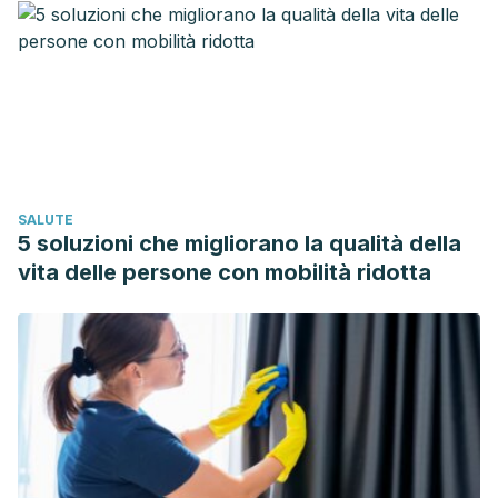
than 65 Years Old Living in Mersin City Center, Turkey.
April-June 2019: 1–11.
https://journals.sagepub.com/doi/pdf/10.1177/2158244019844
Neghab, Masoud & Fard, A & Habibi, Majid & Choobineh,
Alireza. (2006). Home accidents in rural and urban areas of
Shiraz, 2000-02. Eastern Mediterranean health journal = La
revue de santé de la Méditerranée orientale = al-Majallah
SALUTE
al-ṣiḥḥīyah li-sharq al-mutawassiṭ. 12. 824-33.
5 soluzioni che migliorano la qualità della
National Fire Protection Association® (NFPA®). Home
vita delle persone con mobilità ridotta
Heating Fires. January 2021.
https://www.nfpa.org/-/media/Files/News-and-
Research/Fire-statistics-and-reports/US-Fire-Problem/Fire-
causes/osHeating.pdf