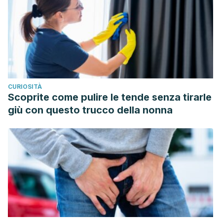
Amjadi, O., Mousavi, T., Rafiei, A., Afzali, M. A., Yousefpour,
M., & Ghaemi, A. (2016). Therapeutic and nutritional effects
of pomegranate from the perspective of islamic texts,
traditional and modern medicine. Journal of Mazandaran
University of Medical Sciences.
SILVA, L. K. C., MARTINS, S. F., DE OLIVEIRA, Y., & DUARTE,
CURIOSITÀ
A. M. CAPÍTULO 2 A UTILIZAÇÃO DO EXTRATO DA ROMÃ
Scoprite come pulire le tende senza tirarle
(Punica granatum) E O SEU IMPACTO A NÍVEL
giù con questo trucco della nonna
VASCULOPROTETOR: UMA REVISÃO.
NUTRIÇÃO
, 36.
Sarker, M., Das, S. C., Saha, S. K., Al Mahmud, Z., & Bachar,
S. C. (2012). Analgesic and anti-inflammatory activities of
flower extracts of Punica granatum Linn.(Punicaceae).
Journal of Applied Pharmaceutical Science
,
2
(4), 133.
Bogdan, C., Iurian, S., Tomuta, I., & Moldovan, M. (2017).
Improvement of skin condition in striae distensae:
Development, characterization and clinical efficacy of a