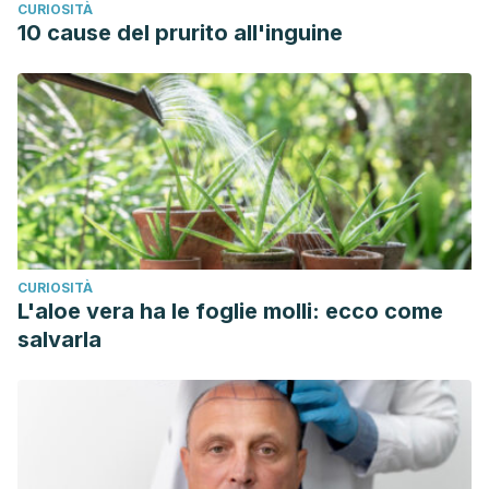
CURIOSITÀ
cosmetic product containing Punica granatum seed oil and
10 cause del prurito all'inguine
Croton lechleri resin extract.
Drug design, development
and therapy
,
11
, 521.
Ahmadiankia, N. (2019). Molecular targets of pomegranate
(Punica granatum) in preventing cancer metastasis.
Iranian
Journal of Basic Medical Sciences
,
22
(9), 977.
CURIOSITÀ
L'aloe vera ha le foglie molli: ecco come
salvarla