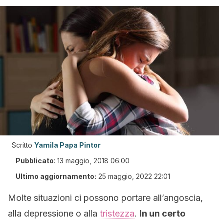
Scritto
Yamila Papa Pintor
Pubblicato
:
13 maggio, 2018 06:00
Ultimo aggiornamento:
25 maggio, 2022 22:01
Molte situazioni ci possono portare all’angoscia,
alla depressione o alla
tristezza
.
In un certo