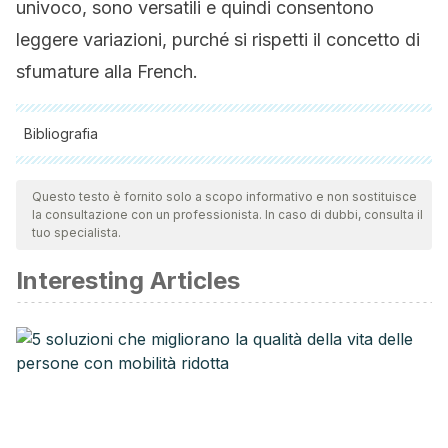
univoco, sono versatili e quindi consentono
leggere variazioni, purché si rispetti il concetto di
sfumature alla French.
Bibliografia
Tutte le fonti citate sono state esaminate a fondo dal nostro
team per garantirne la qualità, l'affidabilità, l'attualità e la
Questo testo è fornito solo a scopo informativo e non sostituisce
la consultazione con un professionista. In caso di dubbi, consulta il
validità. La bibliografia di questo articolo è stata considerata
tuo specialista.
affidabile e di precisione accademica o scientifica.
Interesting Articles
Aldridge, S-. (2017). Seguridad en el salón de belleza.
The
Hemophilia and Bleeding Disorders Magazine – HemAware
.
https://hemaware.org/es/seguridad-en-el-salon-de-
belleza
Alomar, A. (2009). Uñas: alteraciones más frecuentes.
Academia Española de Dermatología y Venereología
.
https://aedv.es/comunicacion/notas-de-prensa/unas-