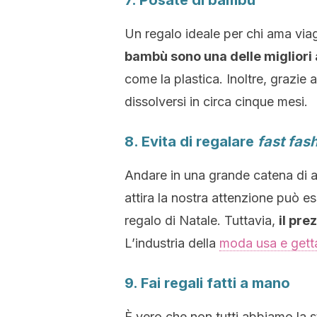
7. Posate di bambù
Un regalo ideale per chi ama via
bambù sono una delle migliori a
come la plastica. Inoltre, grazie 
dissolversi in circa
cinque mesi.
8. Evita di regalare
fast fas
Andare in una grande catena di a
attira la nostra attenzione può e
regalo di Natale. Tuttavia,
il pre
L’industria della
moda usa e gett
9. Fai regali fatti a mano
È vero che non tutti abbiamo la 