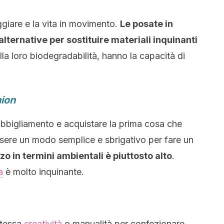
ggiare e la vita in movimento.
Le posate in
lternative per sostituire materiali inquinanti
alla loro biodegradabilità, hanno la capacità di
hion
bbigliamento e acquistare la prima cosa che
ssere un modo semplice e sbrigativo per fare un
zzo in termini ambientali è piuttosto alto
.
a
è molto
inquinante.
stessa
creatività
o manualità
per confezionare