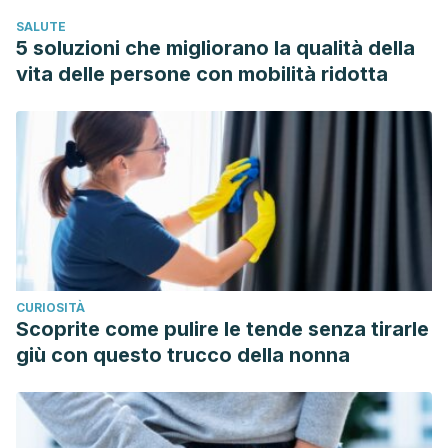
LA SALUD, LA COGNICIÓN, LA SOCIALIZACIÓN Y EL
SALUTE
RENDIMIENTO ACADÉMICO: UNA REVISIÓN TEÓRICA.
5 soluzioni che migliorano la qualità della
Revista de Estudios Sociales.
vita delle persone con mobilità ridotta
https://doi.org/10.7440/res18.2004.06
CURIOSITÀ
Scoprite come pulire le tende senza tirarle
giù con questo trucco della nonna