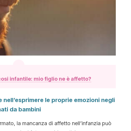
osi infantile: mio figlio ne è affetto?
e nell’esprimere le proprie emozioni negli
mati da bambini
rmato, la mancanza di affetto nell’infanzia può