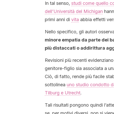
In tal senso,
studi come quello c
dell’Università del Michigan
hanno
primi anni di
vita
abbia effetti ver
Nello specifico, gli autori osserv
minore empatia da parte dei bam
più distaccati o addirittura ag
Revisioni più recenti evidenziano
genitore-figlio sia associata a u
Ciò, di fatto, rende più facile stab
sottolinea
uno studio condotto da 
Tilburg e Utrecht
.
Tali risultati pongono quindi l’a
se, per motivi diversi, non si vien