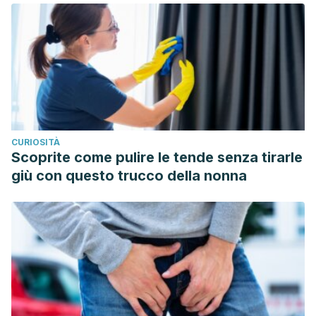
Journal of Clinical Oncology. 2010, 28:1154-1160. doi:
10.1200/JCO.2009.23.4708. Epub 2010 Jan 25.
Inhibidores de la aromatasa para reducir el riesgo de
cáncer de seno. American cancer society. 2017.
https://www.cancer.org/es/cancer/cancer-de-
seno/riesgos-y-prevencion/inhibidores-de-la-aromatasa-
para-disminuir-el-riesgo-de-cancer-de-seno.html
CURIOSITÀ
Zhang Q, Yue J, Sun Z, Lu Y. Acupuncture for chronic knee
Scoprite come pulire le tende senza tirarle
pain: a protocol for an updated systematic review.
BMJ
giù con questo trucco della nonna
Open
. 2016;6(2):e008027. Published 2016 Feb 24.
doi:10.1136/bmjopen-2015-008027
Manyanga T, Froese M, Zarychanski R, et al. Pain
management with acupuncture in osteoarthritis: a
systematic review and meta-analysis.
BMC Complement
Altern Med
. 2014;14:312. Published 2014 Aug 23.
doi:10.1186/1472-6882-14-312