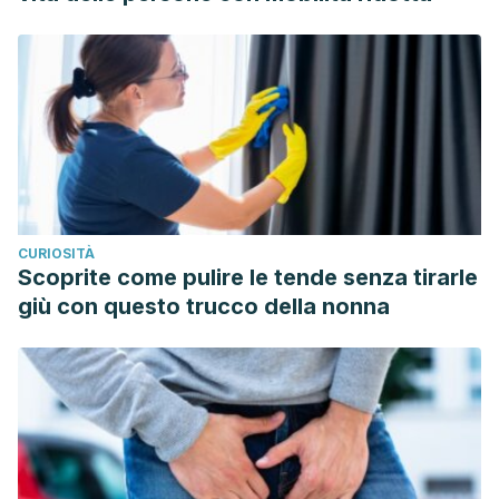
https://www.ucsfhealth.org/medical-tests/cerebral-
angiography.
Valencia C, et al. Descrpción y fundamentos de las
técnicas de imagen vasculares en el diagnóstico de la
enfermedad cerebrovascular. Revecuatneurol 2004;13(1-
2). Disponible en revecuatneurol.com/wp-
content/uploads/2016/03/Descripción-y-Fundamentos-de-
las-Técnicas-de-Imagen-Vasculares-en-el-Diagnóstico-
CURIOSITÀ
de-la-Enfermedad-Cerebrovascular.pdf.
Scoprite come pulire le tende senza tirarle
giù con questo trucco della nonna