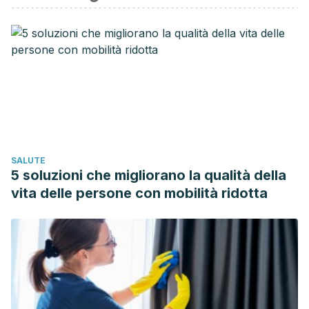
Rec y Soc. 2019; 13 (2): 225-239.
Morant R, Martín A. El lenguaje de los balcones. Signa: Rev
de la Asoc Esp de Sem. 2013; 22.
Roselló T. Tendencias 13/14: diseño en el sector mobiliario
para exteriores. España: Universidad Politécnica de
Valencia; 2015.
SALUTE
5 soluzioni che migliorano la qualità della
vita delle persone con mobilità ridotta