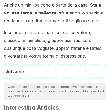
Anche un mini-balcone è parte della casa.
Sta a
voi esaltarne la bellezza
, sfruttando lo spazio e
rendendolo un rifugio dove tutti vogliono stare.
Insomma, che sia romantico, conservatore,
classico, minimalista, giapponese, rustico o
qualunque cosa vogliate, approfittatene e fatelo
diventare la vostra forma di espressione.
Bibliografia
Tutte le fonti citate sono state esaminate a fondo dal nostro
team per garantirne la qualità, l'affidabilità, l'attualità e la
Questo testo è fornito solo a scopo informativo e non sostituisce
la consultazione con un professionista. In caso di dubbi, consulta il
validità. La bibliografia di questo articolo è stata considerata
tuo specialista.
affidabile e di precisione accademica o scientifica.
Interesting Articles
Galloso M. El balcón: aprendiendo a leer la imagen. Rev