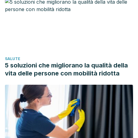
S., & Rossi, A. (2021).
Chronic Constipation: Is a Nutritional
Approach Reasonable?
. Nutrients.
https://www.ncbi.nlm.nih.gov/pmc/articles/PMC8538724/
Davy, B. M., Dennis, E. A., Dengo, A. L., Wilson, K. L., & Davy,
K. P. (2008).
Water consumption reduces energy intake at a
breakfast meal in obese older adults.
Journal of the
American Dietetic Association.
SALUTE
https://pubmed.ncbi.nlm.nih.gov/18589036/
5 soluzioni che migliorano la qualità della
Cleveland Clinic. (2022, marzo 17)
Should you drink cold,
vita delle persone con mobilità ridotta
hot or warm water?
Clevelandclinic.org.
https://health.clevelandclinic.org/cold-water-vs-warm-
water/
Edmonds, C. J. (2012).
The effect of water consumption on
cognitive performance
. Appetite.
https://www.sciencedirect.com/science/article/abs/pii/S019
Norman Urology Associates (2021, mayo 27).
The role of