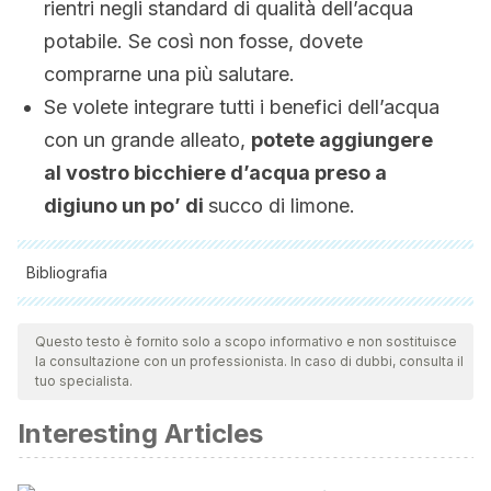
rientri negli standard di qualità dell’acqua
potabile. Se così non fosse, dovete
comprarne una più salutare.
Se volete integrare tutti i benefici dell’acqua
con un grande alleato,
potete aggiungere
al vostro bicchiere d’acqua preso a
digiuno un po’ di
succo di limone.
Bibliografia
Tutte le fonti citate sono state esaminate a fondo dal nostro
team per garantirne la qualità, l'affidabilità, l'attualità e la
Questo testo è fornito solo a scopo informativo e non sostituisce
la consultazione con un professionista. In caso di dubbi, consulta il
validità. La bibliografia di questo articolo è stata considerata
tuo specialista.
affidabile e di precisione accademica o scientifica.
Interesting Articles
Bellini, M., Tonarelli, S., Barracca, F., Rettura, F., Pancetti, A.,
Ceccarelli, L., Ricchiuti, A., Costa, F., de Bortoli, N., Marchi,