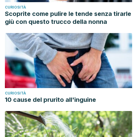
water in your kidney and bladder health.
CURIOSITÀ
Normanurology.com.
Scoprite come pulire le tende senza tirarle
https://www.normanurology.com/blog/role-of-water-
giù con questo trucco della nonna
kidney-and-bladder-health
Mayo Clinic. (2022, octubre 12) Agua:
¿cuánto tienes que
beber todos los días?
Mayoclinic.org.
https://www.mayoclinic.org/es/healthy-lifestyle/nutrition-
and-healthy-eating/in-depth/water/art-20044256
Orthopedic Associates. (2020, junio 12).
Dehydration and
Joint Pain: How Your Hydration is affecting joint health.
Orthopedicassociates.org
.
CURIOSITÀ
https://orthopedicassociates.org/dehydration-and-joint-
10 cause del prurito all'inguine
pain-how-your-hydration-is-affecting-joint-health/
Palma, L., Marques, L. T., Bujan, J., & Rodrigues, L. M.
(2015).
Dietary water affects human skin hydration and
biomechanics.
Clinical, cosmetic and investigational