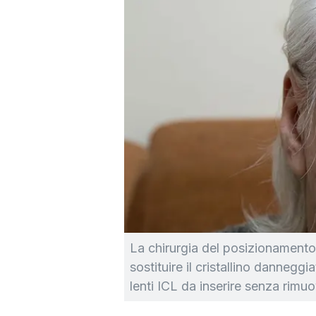
La chirurgia del posizionamento d
sostituire il cristallino dannegg
lenti ICL da inserire senza rimuov