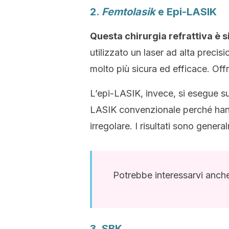
2.
Femtolasik
e Epi-LASIK
Questa chirurgia refrattiva è s
utilizzato un laser ad alta precis
molto più sicura ed efficace. Offre
L’epi-LASIK, invece, si esegue su
LASIK convenzionale perché hann
irregolare. I risultati sono gener
Potrebbe interessarvi anch
3. SBK