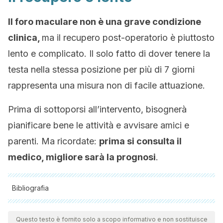
Il foro maculare non è una grave condizione
clinica,
ma il recupero post-operatorio è piuttosto
lento e complicato. Il solo fatto di dover tenere la
testa nella stessa posizione per più di 7 giorni
rappresenta una misura non di facile attuazione.
Prima di sottoporsi all’intervento, bisognerà
pianificare bene le attività e avvisare amici e
parenti. Ma ricordate:
prima si consulta il
medico, migliore sarà la prognosi
.
Bibliografia
Tutte le fonti citate sono state esaminate a fondo dal nostro
team per garantirne la qualità, l'affidabilità, l'attualità e la
Questo testo è fornito solo a scopo informativo e non sostituisce