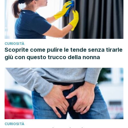
https://www.aao.org/eye-health/diseases/macular-hole-
treatment
Agujero macular, Instituto de Microcirugía Ocular (IMO).
Recogido a 25 de febrero en
https://www.imo.es/es/agujero-macular
CURIOSITÀ
Scoprite come pulire le tende senza tirarle
giù con questo trucco della nonna
CURIOSITÀ