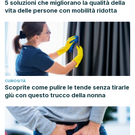
5 soluzioni che migliorano la qualità della
Blasco, H., Marticorena, J., Zapata, M. Á., … Figueroa, M. S.
vita delle persone con mobilità ridotta
(2013). Guías de tratamiento del desprendimiento de retina
rhegmatógeno.
Archivos de La Sociedad Española de
Oftalmología
.
https://doi.org/10.1016/j.oftal.2011.10.013
Dirani, A., & Wolfensberger, T. J. (2016). Retinal
detachment. In
Spectral Domain Optical Coherence
Tomography in Macular Diseases
.
https://doi.org/10.1007/978-81-322-3610-8_21
Desprendimiento de retina: Diagnostica y tratamiento.
CURIOSITÀ
(2020). Retrieved from
https://www.aao.org/salud-
Scoprite come pulire le tende senza tirarle
ocular/enfermedades/desgarramiento-desprendimiento-
giù con questo trucco della nonna
retina-tratamiento
Las enfermedades diabéticas del ojo | NIDDK. Retrieved
from
https://www.niddk.nih.gov/health-
information/informacion-de-la-salud/diabetes/informacion-
general/prevenir-problemas/ojos