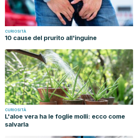
Nuñez Ocampo, Ana Elena. (2016). Desprendimiento de
Retina secundario a Accidente Laboral.
Medicina Legal de
Costa Rica
,
33
(1), 296-299. Retrieved June 19, 2020, from
CURIOSITÀ
http://www.scielo.sa.cr/scielo.php?
10 cause del prurito all'inguine
script=sci_arttext&pid=S1409-
00152016000100296&lng=en&tlng=es.
CURIOSITÀ
L'aloe vera ha le foglie molli: ecco come
salvarla