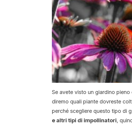
Se avete visto un giardino pieno d
diremo quali piante dovreste colti
perché scegliere questo tipo di 
e altri tipi di impollinatori
, quind