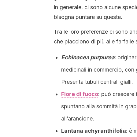
in generale, ci sono alcune specie
bisogna puntare su queste.
Tra le loro preferenze ci sono anch
che piacciono di più alle farfalle
Echinacea
purpurea
:
originar
medicinali in commercio, con gr
Presenta tubuli centrali gialli.
Fiore di fuoco
: può crescere 
spuntano alla sommità in grappol
all’arancione.
Lantana achyranthifolia:
è mo