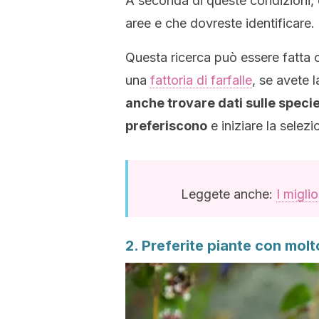
A seconda di queste condizioni, 
aree e che dovreste identificare.
Questa ricerca può essere fatta o
una
fattoria di farfalle
, se avete l
anche trovare dati sulle speci
preferiscono
e iniziare la selez
Leggete anche:
I migli
2. Preferite piante con molt