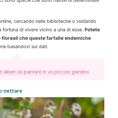
ci sono specie che sono native di determinate
nline, cercando nelle biblioteche o visitando
a fortuna di vivere vicino a una di esse.
Potete
e floreali che queste farfalle endemiche
ione basandovi sui dati.
ori alberi da piantare in un piccolo giardino
o nettare