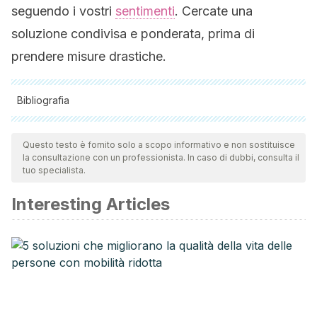
seguendo i vostri
sentimenti
. Cercate una
soluzione condivisa e ponderata, prima di
prendere misure drastiche.
Bibliografia
Tutte le fonti citate sono state esaminate a fondo dal nostro
team per garantirne la qualità, l'affidabilità, l'attualità e la
Questo testo è fornito solo a scopo informativo e non sostituisce
la consultazione con un professionista. In caso di dubbi, consulta il
validità. La bibliografia di questo articolo è stata considerata
tuo specialista.
affidabile e di precisione accademica o scientifica.
Interesting Articles
Martin, M., Sadlo, G., & Stew, G. (2006). The phenomenon
of boredom. Qualitative Research in Psychology.
https://doi.org/10.1143/JJAP.43.3473
Barbalet, J. M. (1999). Boredom and social meaning. The
British Journal of Sociology.
https://doi.org/10.1111/j.1468-
4446.1999.00631.x