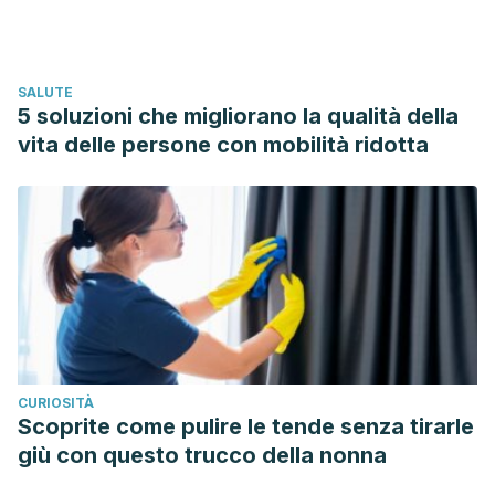
Mercer-Lynn, K. B., Bar, R. J., & Eastwood, J. D. (2014).
Causes of boredom: The person, the situation, or both?
Personality and Individual Differences.
SALUTE
https://doi.org/10.1016/j.paid.2013.08.034
5 soluzioni che migliorano la qualità della
LePera, N. (2011). Relationships between boredom
vita delle persone con mobilità ridotta
proneness, mindfulness, anxiety, depression, and
substance use. The New School Psychology Bulletin.
https://doi.org/10.1037/e741452011-003
CURIOSITÀ
Scoprite come pulire le tende senza tirarle
giù con questo trucco della nonna