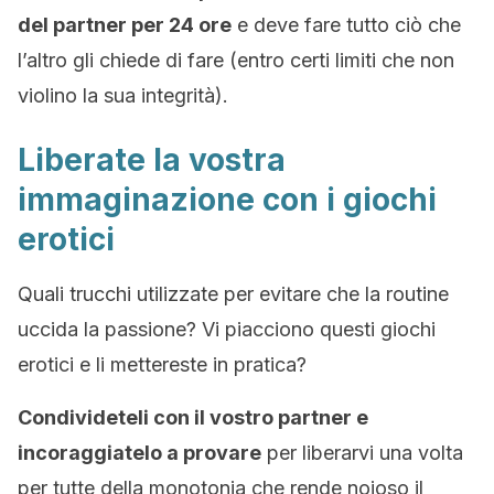
del partner per 24 ore
e deve fare tutto ciò che
l’altro gli chiede di fare (entro certi limiti che non
violino la sua integrità).
Liberate la vostra
immaginazione con i giochi
erotici
Quali trucchi utilizzate per evitare che la routine
uccida la passione? Vi piacciono questi giochi
erotici e li mettereste in pratica?
Condivideteli con il vostro partner e
incoraggiatelo a provare
per liberarvi una volta
per tutte della monotonia che rende noioso il