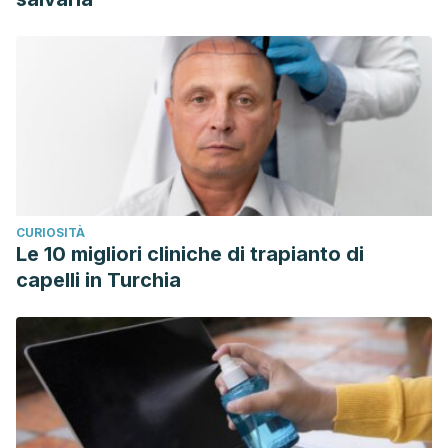
CURIOSITÀ
Le 10 migliori cliniche di trapianto di
capelli in Turchia