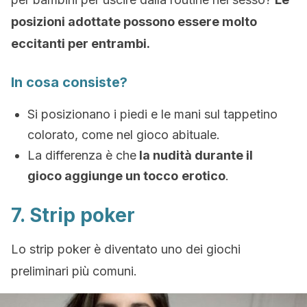
posizioni adottate possono essere molto
eccitanti per entrambi.
In cosa consiste?
Si posizionano i piedi e le mani sul tappetino
colorato, come nel gioco abituale.
La differenza è che
la nudità durante il
gioco aggiunge un tocco
erotico
.
7. Strip poker
Lo strip poker è diventato uno dei giochi
preliminari più comuni.