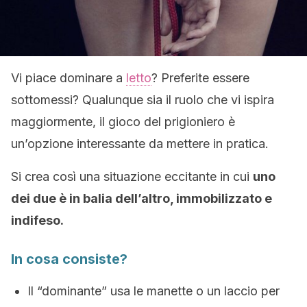
Vi piace dominare a
letto
? Preferite essere
sottomessi? Qualunque sia il ruolo che vi ispira
maggiormente, il gioco del prigioniero è
un’opzione interessante da mettere in pratica.
Si crea così una situazione eccitante in cui
uno
dei due è in balia dell’altro, immobilizzato e
indifeso.
In cosa consiste?
Il “dominante” usa le manette o un laccio per