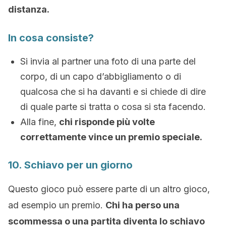
distanza.
In cosa consiste?
Si invia al partner una foto di una parte del
corpo, di un capo d’abbigliamento o di
qualcosa che si ha davanti e si chiede di dire
di quale parte si tratta o cosa si sta facendo.
Alla fine,
chi risponde più volte
correttamente vince un premio speciale.
10. Schiavo per un giorno
Questo gioco può essere parte di un altro gioco,
ad esempio un premio.
Chi ha perso una
scommessa o una partita diventa lo schiavo