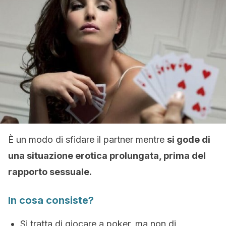
È un modo di sfidare il partner mentre
si gode di
una situazione erotica prolungata, prima del
rapporto sessuale.
In cosa consiste?
Si tratta di giocare a poker, ma non di