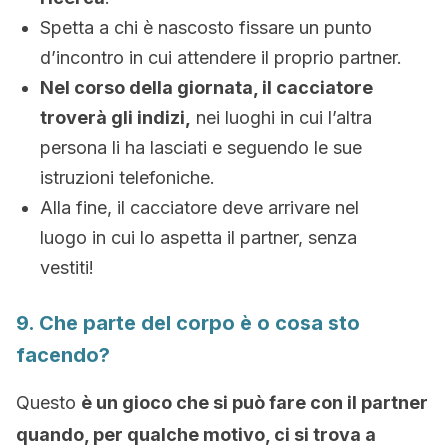
Spetta a chi è nascosto fissare un punto
d’incontro in cui attendere il proprio partner.
Nel corso della giornata, il cacciatore
troverà gli indizi,
nei luoghi in cui l’altra
persona li ha lasciati e seguendo le sue
istruzioni telefoniche.
Alla fine, il cacciatore deve arrivare nel
luogo in cui lo aspetta il partner, senza
vestiti!
9. Che parte del corpo è o cosa sto
facendo?
Questo
è un gioco che si può fare con il partner
quando, per qualche motivo, ci si trova a