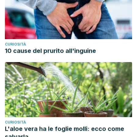
CURIOSITÀ
10 cause del prurito all'inguine
CURIOSITÀ
L'aloe vera ha le foglie molli: ecco come
salvarla