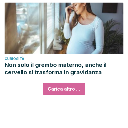
CURIOSITÀ
Non solo il grembo materno, anche il
cervello si trasforma in gravidanza
Carica altro ...