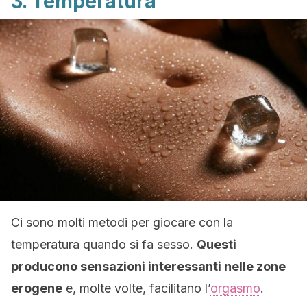
3. Temperatura
Ci sono molti metodi per giocare con la
temperatura quando si fa sesso.
Questi
producono sensazioni interessanti nelle zone
erogene
e, molte volte, facilitano l’
orgasmo
.