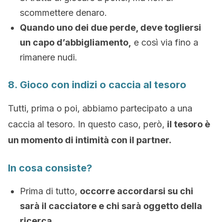
scommettere denaro.
Quando uno dei due perde, deve togliersi
un capo d’abbigliamento,
e così via fino a
rimanere nudi.
8. Gioco con indizi o caccia al tesoro
Tutti, prima o poi, abbiamo partecipato a una
caccia al tesoro. In questo caso, però,
il tesoro è
un momento di intimità con il partner.
In cosa consiste?
Prima di tutto,
occorre accordarsi su chi
sarà il cacciatore e chi sarà oggetto della
ricerca
.