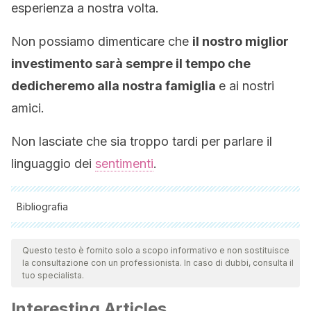
esperienza a nostra volta.
Non possiamo dimenticare che
il nostro miglior
investimento sarà sempre il tempo che
dedicheremo alla nostra famiglia
e ai nostri
amici.
Non lasciate che sia troppo tardi per parlare il
linguaggio dei
sentimenti
.
Bibliografia
Tutte le fonti citate sono state esaminate a fondo dal nostro
team per garantirne la qualità, l'affidabilità, l'attualità e la
Questo testo è fornito solo a scopo informativo e non sostituisce
la consultazione con un professionista. In caso di dubbi, consulta il
validità. La bibliografia di questo articolo è stata considerata
tuo specialista.
affidabile e di precisione accademica o scientifica.
Interesting Articles
Adkins, C. L., & Premeaux, S. F. (2012). Spending time: The