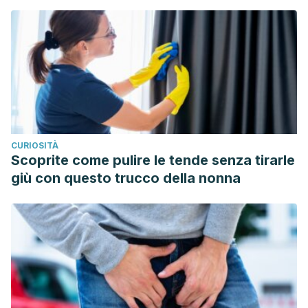
Rheumatology. https://doi.org/10.1093/rheumatology/kel296
Clarke, R., Derry, S., & Moore, R. A. (2014). Single dose oral
etoricoxib for acute postoperative pain in adults. Cochrane
Database of Systematic Reviews.
https://doi.org/10.1002/14651858.CD004309.pub4
Brooks P, Kubler P. Etoricoxib for arthritis and pain
management. Ther Clin Risk Manag. 2006;2(1):45–57.
CURIOSITÀ
Scoprite come pulire le tende senza tirarle
giù con questo trucco della nonna