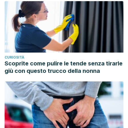
Zemp, M., Merrilees, C. E., & Bodenmann, G.
(2014).
How much positivity is needed to buffer the impact of
parental negativity on children? Family Relations.
http://doi.org/10.1111/fare.12091
CURIOSITÀ
Scoprite come pulire le tende senza tirarle
giù con questo trucco della nonna