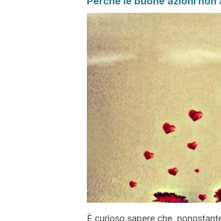
Perché le buone azioni no
È curioso sapere che, nonostant