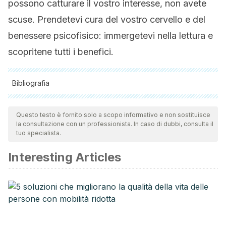
possono catturare il vostro interesse, non avete
scuse. Prendetevi cura del vostro cervello e del
benessere psicofisico: immergetevi nella lettura e
scopritene tutti i benefici.
Bibliografia
Tutte le fonti citate sono state esaminate a fondo dal nostro
team per garantirne la qualità, l'affidabilità, l'attualità e la
Questo testo è fornito solo a scopo informativo e non sostituisce
la consultazione con un professionista. In caso di dubbi, consulta il
validità. La bibliografia di questo articolo è stata considerata
tuo specialista.
affidabile e di precisione accademica o scientifica.
Interesting Articles
VV.AA. (2013). Effects of Literature on Empathy.
https://pdfs.semanticscholar.org/fffd/86b83f23b44efa126ca
Khalsa, Dharma Singh., Perry, George. (2017).The Four
Pillars of Alzheimer’s Prevention.
https://www.ncbi.nlm.nih.gov/pmc/articles/PMC5501038/