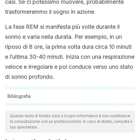
casi. Se ci potessimo muovere, probabilmente
trasformeremmo il sogno in azione.
La fase REM si manifesta più volte durante il
sonno e varia nella durata. Per esempio, in un
riposo di 8 ore, la prima volta dura circa 10 minuti
e l’ultima 30-40 minuti. Inizia con una respirazione
veloce e irregolare e poi conduce verso uno stato
di sonno profondo.
Bibliografia
Tutte le fonti citate sono state esaminate a fondo dal nostro
team per garantirne la qualità, l'affidabilità, l'attualità e la
Questo testo è fornito solo a scopo informativo e non sostituisce
la consultazione con un professionista. In caso di dubbi, consulta il
validità. La bibliografia di questo articolo è stata considerata
tuo specialista.
affidabile e di precisione accademica o scientifica.