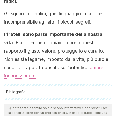
radici.
Gli sguardi complici, quel linguaggio in codice
incomprensibile agli altri, i piccoli segreti.
I fratelli sono parte importante della nostra
vita.
Ecco perché dobbiamo dare a questo
rapporto il giusto valore, proteggerlo e curarlo.
Non esiste legame, imposto dalla vita, più puro e
sano. Un rapporto basato sull’autentico
amore
incondizionato
.
Bibliografia
Tutte le fonti citate sono state esaminate a fondo dal nostro
team per garantirne la qualità, l'affidabilità, l'attualità e la
Questo testo è fornito solo a scopo informativo e non sostituisce
la consultazione con un professionista. In caso di dubbi, consulta il
validità. La bibliografia di questo articolo è stata considerata