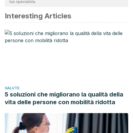
tuo specialista.
affidabile e di precisione accademica o scientifica.
Interesting Articles
McHale, S. M., Updegraff, K. A., & Whiteman, S. D. (2012).
Sibling relationships and influences in childhood and
adolescence.
Journal of Marriage and Family
,
74
(5), 913-
930.
Dunn, J. (2002). Sibling relationships.
Blackwell handbook
of childhood social development
, 223-237.
Branje, S. J., Van Lieshout, C. F., Van Aken, M. A., &
Haselager, G. J. (2004). Perceived support in sibling
relationships and adolescent adjustment.
Journal of Child
SALUTE
Psychology and Psychiatry
,
45
(8), 1385-1396.
5 soluzioni che migliorano la qualità della
vita delle persone con mobilità ridotta