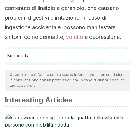
contenuto di linalolo e geraniolo, che causano
problemi digestivi e irritazione. In caso di
ingestione accidentale, possono manifestarsi
sintomi come dermatite,
vomito
e depressione.
Bibliografia
Tutte le fonti citate sono state esaminate a fondo dal nostro
team per garantirne la qualità, l'affidabilità, l'attualità e la
Questo testo è fornito solo a scopo informativo e non sostituisce
la consultazione con un professionista. In caso di dubbi, consulta il
validità. La bibliografia di questo articolo è stata considerata
tuo specialista.
affidabile e di precisione accademica o scientifica.
Interesting Articles
Boukhatem M, Ferhat M, Kameli A, Mekarnia M, Saidi F. El
aceite esencial de geranio rosa como fuente de fármacos
antiinflamatorios nuevos y seguros. Revista Libia de
Medicina. Vol. 8. Núm. 1. Libia; 2013.
https://www.tandfonline.com/doi/full/10.3402/ljm.v8i0.22520