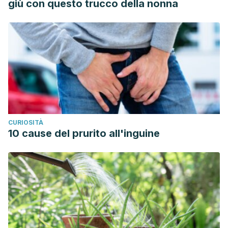
giù con questo trucco della nonna
Pelargonium peltatum (L.) L’Hér. sobre Streptococcus
mutans, Streptococcus sanguis y Streptococcus mitis
frente a clorhexidina.
Revista Cubana de Plantas
Medicinales [online]. Vol.18, Núm. 2. Cuba; 2013.
http://scielo.sld.cu/pdf/pla/v18n2/pla06213.pdf
Hickner J, Patrick G. Esta hierba oscura funciona para el
resfriado común. Práctica Familiar. Vol. 57. Núm. 3. pp. 157-
161. Estados Unidos; 2008.
CURIOSITÀ
https://www.ncbi.nlm.nih.gov/pmc/articles/PMC3183890/
10 cause del prurito all'inguine
Páez X. Plantas Medicinales. ¿El geranio un hemostático?
Saber. Universidad de Los Andes. Venezuela; 2003.
http://www.saber.ula.ve/bitstream/handle/123456789/39733/g
sequence=2&isAllowed=y
Plagas y enfermedades del geranio. Flores y Plantas.
2020. https://www.floresyplantas.net/plagas-y-
enfermedades-del-geranio/