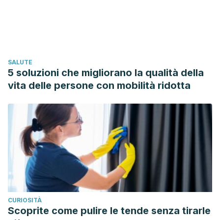
Espinoza G. Geranio (Geranium), características y tipos.
Cultivo. Animales y Biología. Revista Digital. 2021.
https://naturaleza.animalesbiologia.com/plantas/geranio-
geranium
SALUTE
Familia Geraniaceae [dicotiledóneas]. Herbario de la
5 soluzioni che migliorano la qualità della
Universidad Pública de Navarra. España.
vita delle persone con mobilità ridotta
https://www.unavarra.es/herbario/htm/Geraniaceae.htm
Familia: Geraniaceae. Herbario Virtual del Mediterráneo
Occidental. España.
http://herbarivirtual.uib.es/es/general/familia/23/geraniaceae
Geranium. Sociedad Estadounidense para la Prevención
de la Crueldad Hacia los Animales. Estados Unidos.
https://www.aspca.org/pet-care/animal-poison-
control/toxic-and-non-toxic-plants/geranium
CURIOSITÀ
Guerrero Hurtado J, Ortiz Rubio Z, Peralta Berrospi L y
Scoprite come pulire le tende senza tirarle
Pérez Azahuanche F.
Actividad antibacteriana de