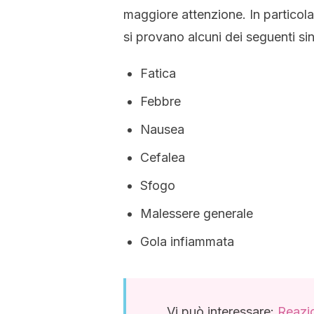
maggiore attenzione. In particol
si provano alcuni dei seguenti si
Fatica
Febbre
Nausea
Cefalea
Sfogo
Malessere generale
Gola infiammata
Vi può interessare:
Reazio