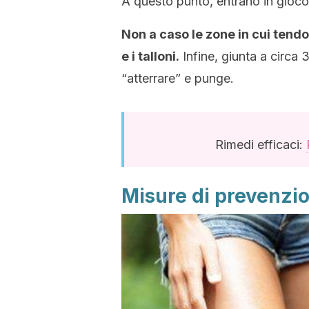
A questo punto, entrano in gioco v
Non a caso le zone in cui tend
e i talloni.
Infine, giunta a circa 
“atterrare” e punge.
Rimedi efficaci:
Misure di prevenzi