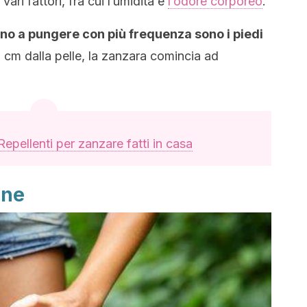
ari fattori, fra cui l’umidità e
l’odore corporeo
.
ono a pungere con più frequenza sono i piedi
3 cm dalla pelle, la zanzara comincia ad
Repellenti per zanzare fatti in casa
one