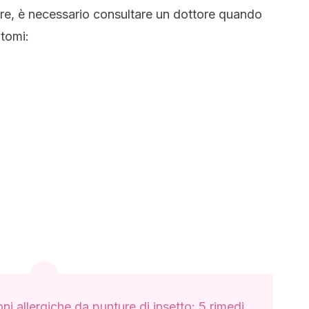
are, è necessario consultare un dottore quando
ntomi:
ni allergiche da punture di insetto: 5 rimedi