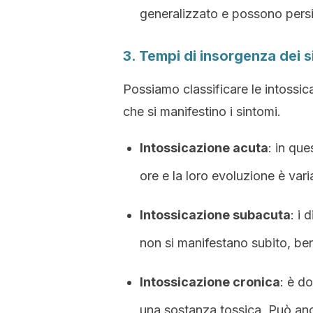
generalizzato e possono persi
3. Tempi di insorgenza dei s
Possiamo classificare le intossi
che si manifestino i sintomi.
Intossicazione acuta
: in qu
ore e la loro evoluzione è vari
Intossicazione subacuta
: i 
non si manifestano subito, ben
Intossicazione cronica
: è d
una sostanza tossica. Può anch