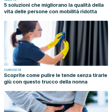
Walking: The first steps in cardiovascular disease
5 soluzioni che migliorano la qualità della
prevention. Current Opinion in Cardiology.
vita delle persone con mobilità ridotta
https://doi.org/10.1097/HCO.0b013e32833ce972
Thompson, P. D., Buchner, D., Piña, I. L., Balady, G. J.,
Williams, M. A., Marcus, B. H., … Wenger, N. K. (2003).
Exercise and physical activity in the prevention and
treatment of atherosclerotic cardiovascular disease: A
statement from the council on clinical cardiology
(subcommittee on exercise, rehabilitation, and prevention)
and the council on nutrition, physical activity, and
CURIOSITÀ
metabolism (subcommittee on physical activity). Circulation.
Scoprite come pulire le tende senza tirarle
https://doi.org/10.1161/01.CIR.0000075572.40158.77
giù con questo trucco della nonna