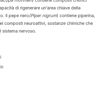
Bacopa monnieri
) contiene composti chimici
pacità di rigenerare un’area chiave della
o. Il pepe nero
(Piper nigrum
) contiene piperina,
dei composti neuroattivi, sostanze chimiche che
l sistema nervoso.
i
to