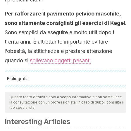
Per rafforzare il pavimento pelvico maschile,
sono altamente consigliati gli
esercizi di Kegel.
Sono semplici da eseguire e molto utili dopo i
trenta anni. È altrettanto importante evitare
l’obesità, la stitichezza e prestare attenzione
quando si
sollevano oggetti pesanti
.
Bibliografia
Tutte le fonti citate sono state esaminate a fondo dal nostro
team per garantirne la qualità, l'affidabilità, l'attualità e la
Questo testo è fornito solo a scopo informativo e non sostituisce
la consultazione con un professionista. In caso di dubbi, consulta il
validità. La bibliografia di questo articolo è stata considerata
tuo specialista.
affidabile e di precisione accademica o scientifica.
Interesting Articles
del Carmen, M. C. D. J., Torres, M., & Bolaños, O. (2015).
Disfunciones sexuales y disfunciones del suelo pélvico.¿